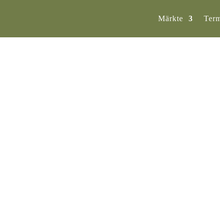
Märkte
Ter
2.08.
2026
14
:00
enbörse // GLOBUS – Lei
 Nordstraße 1
 sie garantiert nie an der falschen Adresse. Hier finde