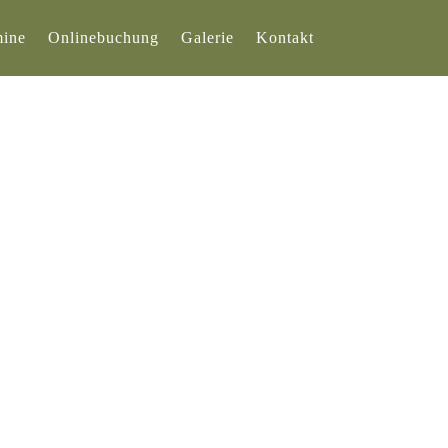
mine
Onlinebuchung
Galerie
Kontakt
pzig Wachau
n sogar zwei